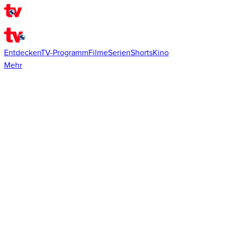
Entdecken
TV-Programm
Filme
Serien
Shorts
Kino
Mehr