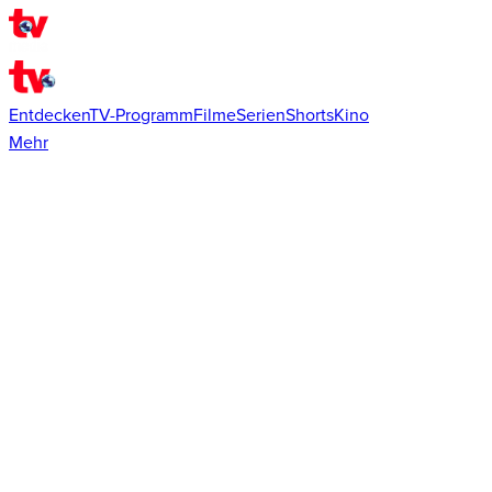
Entdecken
TV-Programm
Filme
Serien
Shorts
Kino
Mehr