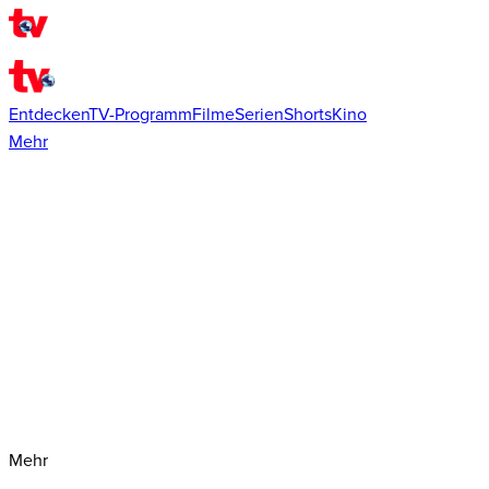
Entdecken
TV-Programm
Filme
Serien
Shorts
Kino
Mehr
Mehr