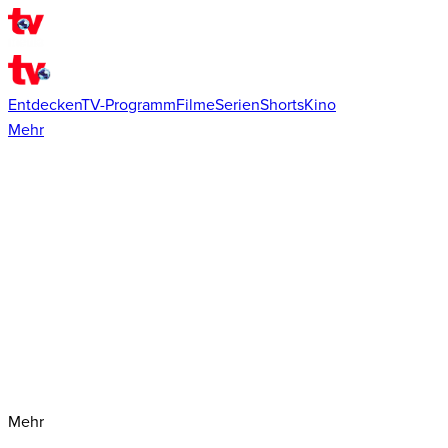
Entdecken
TV-Programm
Filme
Serien
Shorts
Kino
Mehr
Mehr