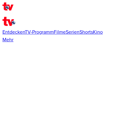
Entdecken
TV-Programm
Filme
Serien
Shorts
Kino
Mehr