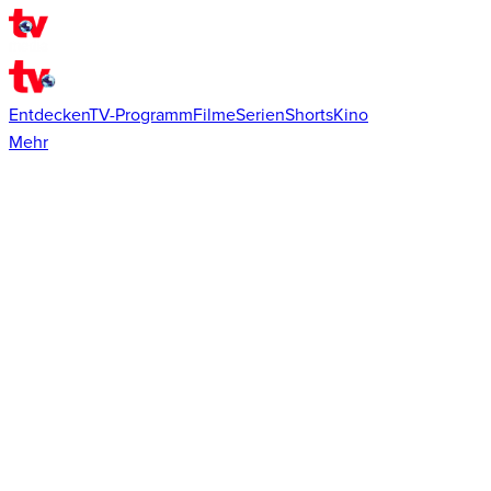
Entdecken
TV-Programm
Filme
Serien
Shorts
Kino
Mehr