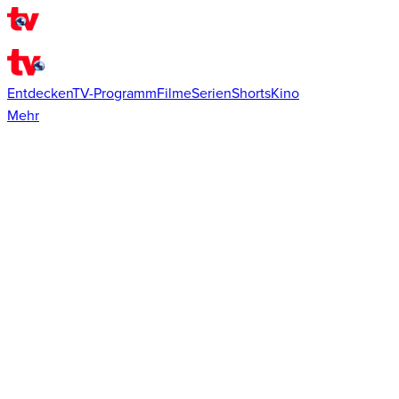
Entdecken
TV-Programm
Filme
Serien
Shorts
Kino
Mehr