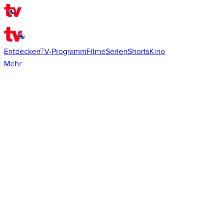
Entdecken
TV-Programm
Filme
Serien
Shorts
Kino
Mehr