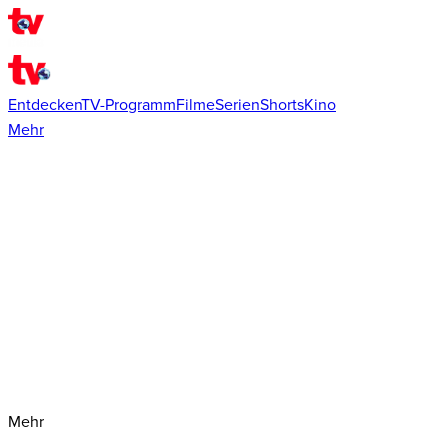
Entdecken
TV-Programm
Filme
Serien
Shorts
Kino
Mehr
Mehr