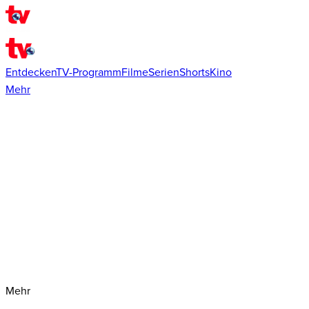
Entdecken
TV-Programm
Filme
Serien
Shorts
Kino
Mehr
Mehr