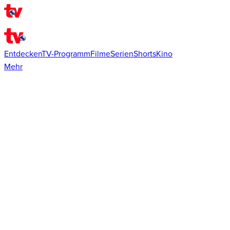
Entdecken
TV-Programm
Filme
Serien
Shorts
Kino
Mehr