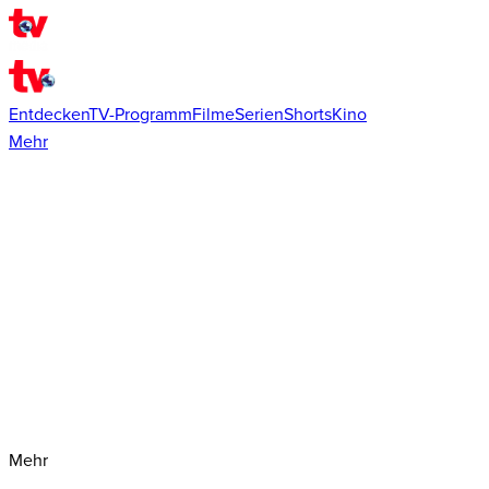
Entdecken
TV-Programm
Filme
Serien
Shorts
Kino
Mehr
Mehr