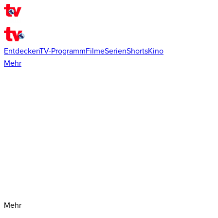
Entdecken
TV-Programm
Filme
Serien
Shorts
Kino
Mehr
Mehr