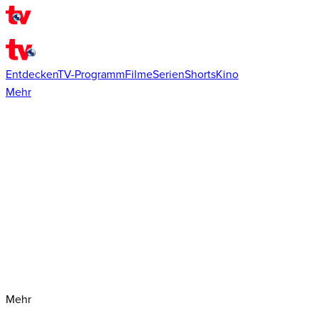
Entdecken
TV-Programm
Filme
Serien
Shorts
Kino
Mehr
Mehr