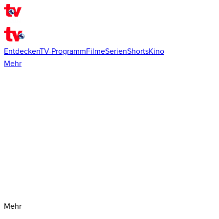
Entdecken
TV-Programm
Filme
Serien
Shorts
Kino
Mehr
Mehr