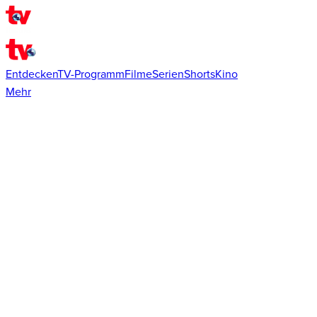
Entdecken
TV-Programm
Filme
Serien
Shorts
Kino
Mehr