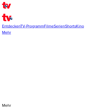
Entdecken
TV-Programm
Filme
Serien
Shorts
Kino
Mehr
Mehr