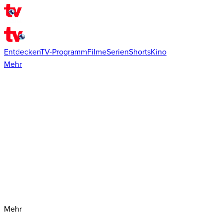
Entdecken
TV-Programm
Filme
Serien
Shorts
Kino
Mehr
Mehr