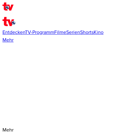
Entdecken
TV-Programm
Filme
Serien
Shorts
Kino
Mehr
Mehr