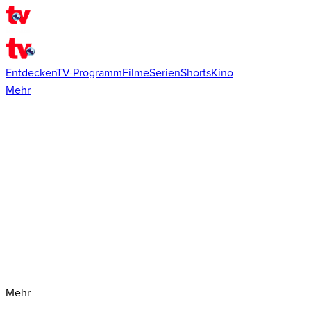
Entdecken
TV-Programm
Filme
Serien
Shorts
Kino
Mehr
Mehr