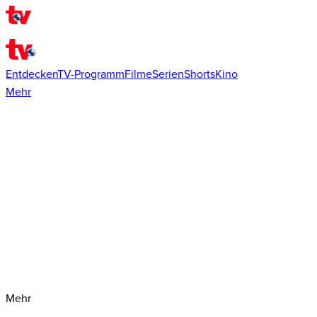
Entdecken
TV-Programm
Filme
Serien
Shorts
Kino
Mehr
Mehr