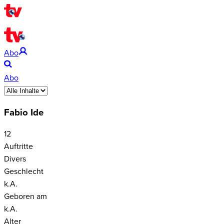
Abo
Abo
Fabio Ide
12
Auftritte
Divers
Geschlecht
k.A.
Geboren am
k.A.
Alter