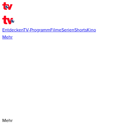
Entdecken
TV-Programm
Filme
Serien
Shorts
Kino
Mehr
Mehr