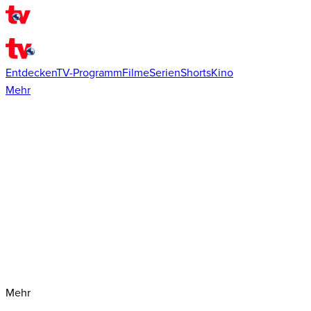
Entdecken
TV-Programm
Filme
Serien
Shorts
Kino
Mehr
Mehr