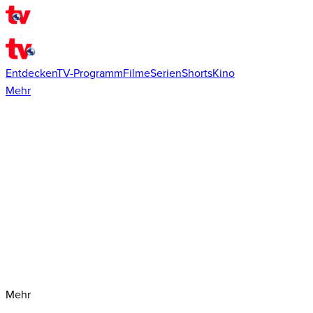
Entdecken
TV-Programm
Filme
Serien
Shorts
Kino
Mehr
Mehr