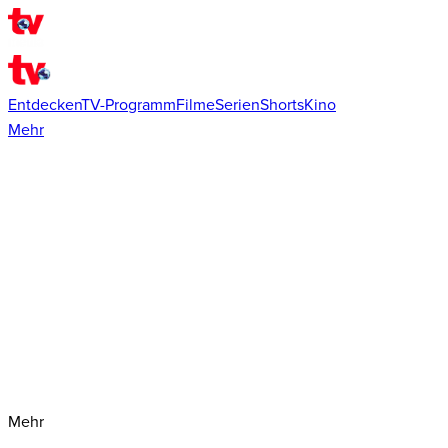
Entdecken
TV-Programm
Filme
Serien
Shorts
Kino
Mehr
Mehr