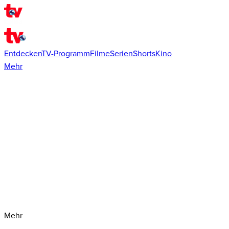
Entdecken
TV-Programm
Filme
Serien
Shorts
Kino
Mehr
Mehr