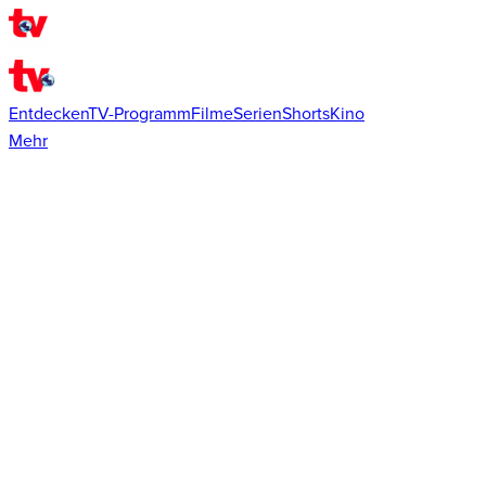
Entdecken
TV-Programm
Filme
Serien
Shorts
Kino
Mehr