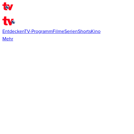
Entdecken
TV-Programm
Filme
Serien
Shorts
Kino
Mehr