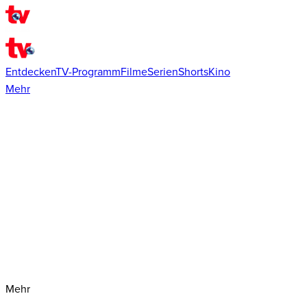
Entdecken
TV-Programm
Filme
Serien
Shorts
Kino
Mehr
Mehr