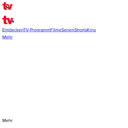
Entdecken
TV-Programm
Filme
Serien
Shorts
Kino
Mehr
Mehr