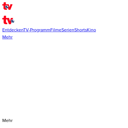
Entdecken
TV-Programm
Filme
Serien
Shorts
Kino
Mehr
Mehr