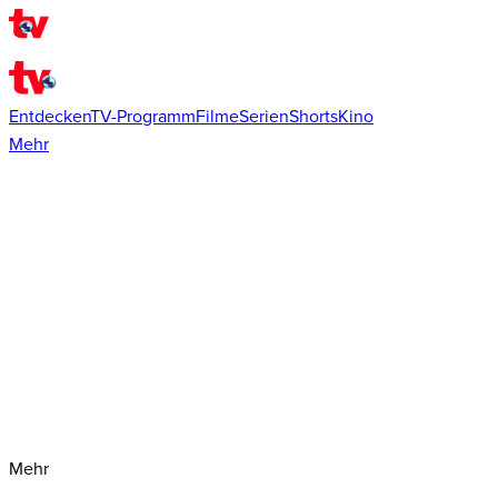
Entdecken
TV-Programm
Filme
Serien
Shorts
Kino
Mehr
Mehr