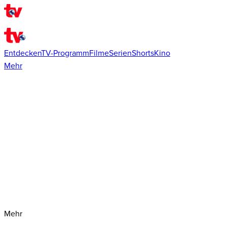
Entdecken
TV-Programm
Filme
Serien
Shorts
Kino
Mehr
Mehr