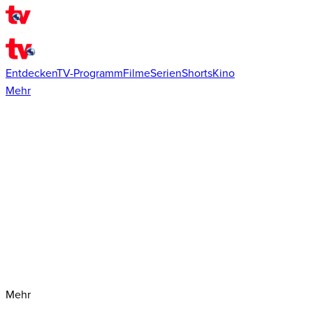
Entdecken
TV-Programm
Filme
Serien
Shorts
Kino
Mehr
Mehr