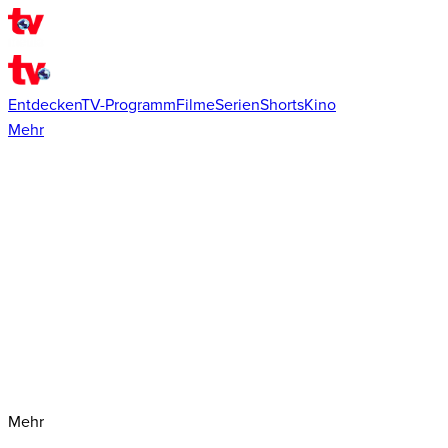
Entdecken
TV-Programm
Filme
Serien
Shorts
Kino
Mehr
Mehr