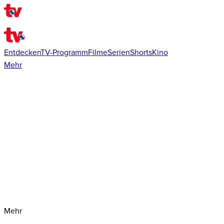
Entdecken
TV-Programm
Filme
Serien
Shorts
Kino
Mehr
Mehr