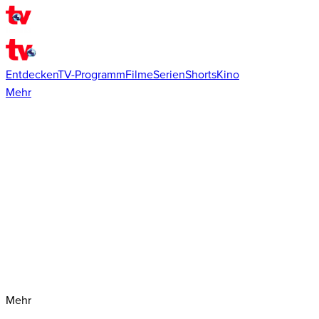
Entdecken
TV-Programm
Filme
Serien
Shorts
Kino
Mehr
Mehr