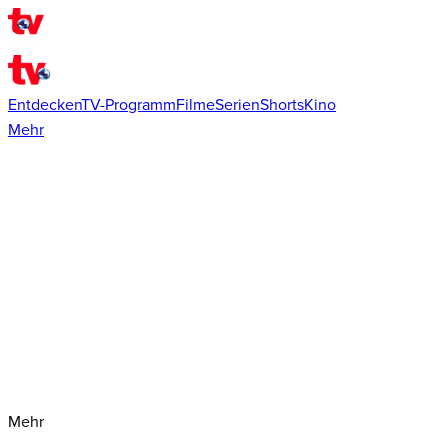
Entdecken
TV-Programm
Filme
Serien
Shorts
Kino
Mehr
Mehr