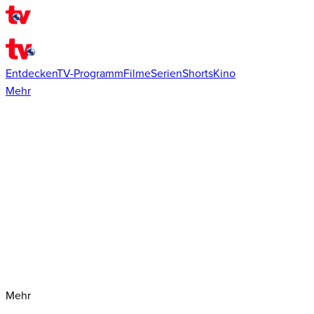
Entdecken
TV-Programm
Filme
Serien
Shorts
Kino
Mehr
Mehr