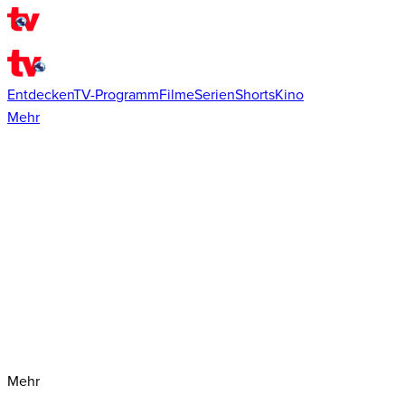
Entdecken
TV-Programm
Filme
Serien
Shorts
Kino
Mehr
Mehr