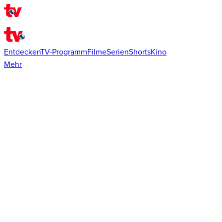
Entdecken
TV-Programm
Filme
Serien
Shorts
Kino
Mehr