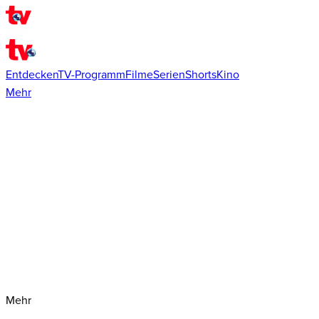
Entdecken
TV-Programm
Filme
Serien
Shorts
Kino
Mehr
Mehr