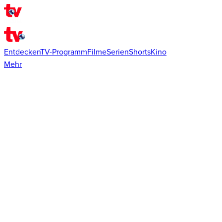
Entdecken
TV-Programm
Filme
Serien
Shorts
Kino
Mehr