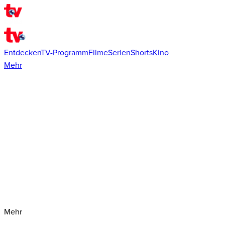
Entdecken
TV-Programm
Filme
Serien
Shorts
Kino
Mehr
Mehr