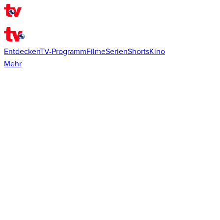
Entdecken
TV-Programm
Filme
Serien
Shorts
Kino
Mehr