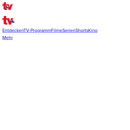
Entdecken
TV-Programm
Filme
Serien
Shorts
Kino
Mehr