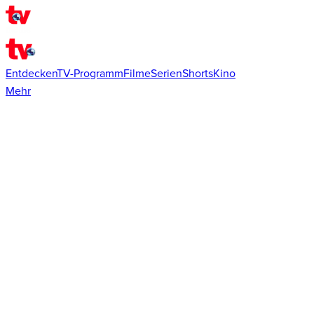
Entdecken
TV-Programm
Filme
Serien
Shorts
Kino
Mehr