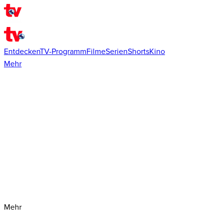
Entdecken
TV-Programm
Filme
Serien
Shorts
Kino
Mehr
Mehr