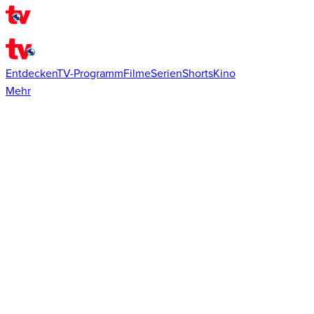
Entdecken
TV-Programm
Filme
Serien
Shorts
Kino
Mehr